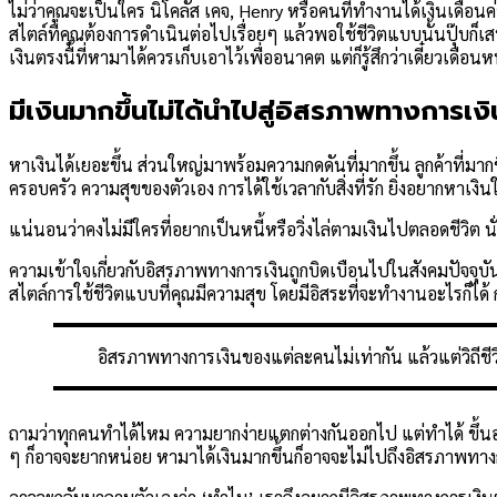
ไม่ว่าคุณจะเป็นใคร นิโคลัส เคจ, Henry หรือคนที่ทำงานได้เงินเดือนค่
สไตล์ที่คุณต้องการดำเนินต่อไปเรื่อยๆ แล้วพอใช้ชีวิตแบบนั้นปุ๊บก็เสพ
เงินตรงนี้ที่หามาได้ควรเก็บเอาไว้เพื่ออนาคต แต่ก็รู้สึกว่าเดี๋ยวเดือนห
มีเงินมากขึ้นไม่ได้นำไปสู่อิสรภาพทางการเ
หาเงินได้เยอะขึ้น ส่วนใหญ่มาพร้อมความกดดันที่มากขึ้น ลูกค้าที่มาก
ครอบครัว ความสุขของตัวเอง การได้ใช้เวลากับสิ่งที่รัก ยิ่งอยากหาเงิ
แน่นอนว่าคงไม่มีใครที่อยากเป็นหนี้หรือวิ่งไล่ตามเงินไปตลอดชีวิต น
ความเข้าใจเกี่ยวกับอิสรภาพทางการเงินถูกบิดเบือนไปในสังคมปัจจุบั
สไตล์การใช้ชีวิตแบบที่คุณมีความสุข โดยมีอิสระที่จะทำงานอะไรก็ได้ ก
อิสรภาพทางการเงินของแต่ละคนไม่เท่ากัน แล้วแต่วิถี
ถามว่าทุกคนทำได้ไหม ความยากง่ายแตกต่างกันออกไป แต่ทำได้ ขึ้นอย
ๆ ก็อาจจะยากหน่อย หามาได้เงินมากขึ้นก็อาจจะไม่ไปถึงอิสรภาพทางก