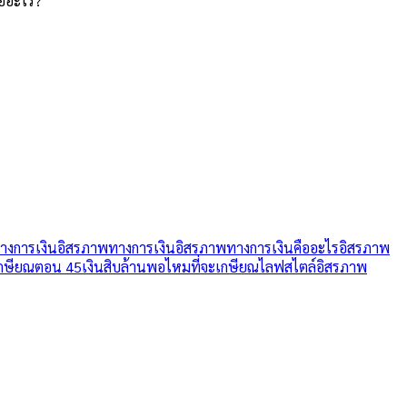
ืออะไร?
างการเงิน
อิสรภาพทางการเงิน
อิสรภาพทางการเงินคืออะไร
อิสรภาพ
กษียณตอน 45
เงินสิบล้านพอไหมที่จะเกษียณ
ไลฟสไตล์อิสรภาพ