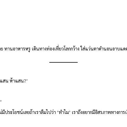
บาย ทานอาหารหรู เดินทางท่องเที่ยวโลกกว้าง ใส่แว่นตาดำนอนอาบแด
องแสน ห้าแสน?’
’
ันไม่มีประโยชน์เลยถ้าเราลืมไปว่า ‘ทำไม’ เราถึงอยากมีอิสรภาพทางการเ