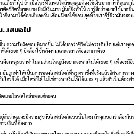
าเฉลี่ยทั่วไป ถ้าเมื่อไหร่ที่ไลฟสไตล์ของคุณต้องใช้เงินมากกว่าที่คุณห
ติดชีวิตที่สุขสบาย ยิ่งมีเงินมาก มันก็ยิ่งทำให้เรารู้สึกว่าอยากใช้มากข
น้าก็หามาได้ค่อยเก็บละกัน เดือนนี้ขอใช้ก่อน สุดท้ายเราก็รู้ดีว่ามันจะจบ
งิน…เสมอไป
ขึ้น ความรับผิดชอบที่มากขึ้น ไม่ได้บอกว่าชีวิตไม่ควรเติบโต แต่เราทุ
นให้ได้เยอะ ๆ ยิ่งต้องใช้พลังงานและเวลาเพื่อแลกมาด้วย
ั่นคือเหตุผลว่าทำไมคนส่วนใหญ่ถึงอยากจะหาเงินได้เยอะ ๆ เพื่อจะมีอิสร
น มันถูกทำให้เป็นภาพของไลฟสไตล์ที่หรูหราซึ่งที่จริงแล้วอิสรภาพทา
ับใครก็ได้ เมื่อไหร่ก็ได้ ไม่ใช่การหาเงินให้ได้เยอะ ๆ แล้วจำเป็นต้องท
ชีวิตและไลฟสไตล์ของแต่ละคน
ู่กับว่าคุณจะมีความสุขกับไลฟสไตล์แบบนั้นไหม ถ้าคุณบอกว่าต้องกินห
ารเงินที่ต้องการ