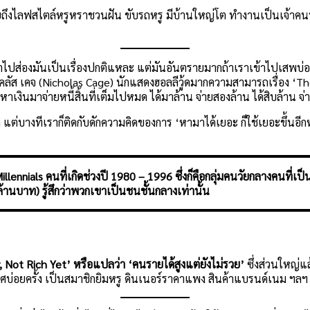
ึงไลฟสไตล์หรูหราชวนฝัน ขับรถหรู มีบ้านใหญ่โต ทำงานเป็นเจ้าคนน
เข้าไปส่องมันเป็นเรื่องปกติแหละ แต่มันอันตรายมากถ้าเราเข้าไปเสพบ่อย 
ิโคลัส เคจ (Nicholas Cage) นักแสดงฮอลลีวู้ดมากความสามารถเรื่อง ‘T
งินมาจ่ายหนี้สิ้นที่เต็มไปหมด ได้มาล้าน จ่ายสองล้าน ได้สิบล้าน จ่า
 แต่บางทีเราก็ติดกับดักความคิดของการ ‘หามาได้เยอะ ก็ใช้เยอะขึ้นอีกห
nnials คนที่เกิดช่วงปี 1980 – 1996 ซึ่งก็คือกลุ่มคนวัยกลางคนที่เป็
านบาท) รู้สึกว่าพวกเขาเป็นชนชั้นกลางเท่านั้น
er, Not Rich Yet’ หรือแปลว่า ‘คนรายได้สูงแต่ยังไม่รวย’
ซึ่งส่วนใหญ่แ
ทศบ่อยครั้ง เป็นสมาชิกยิมหรู ดินเนอร์ราคาแพง สินค้าแบรนด์เนม ฯลฯ