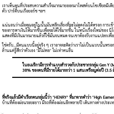
เราเห็นคนที่ประสบความสำเร็จมากมายออกมาโพสต์บนโซเชียลมีเดียถ
ตัว ปาร์ตี้บนเรือยอร์ช ฯลฯ
แน่นอนว่าเมื่อคุณอยู่ในนั้นมันหลีกเลี่ยงที่จะไม่ดูคงไม่ได้หรอก การ
ของการหาเงินให้มากขึ้นเพื่อจะได้ใช้มากขึ้น ในหนังเรื่องใหม่ของ น
แสดงที่มีเงินมากมายแล้วก็ใช้มันจนหมด จนเขาต้องรับงานแปลกเพื่อหาเ
ใช่ครับ…มีคนแบบนี้อยู่จริง ๆ เราอาจจะคิดว่าเราไม่เป็นแบบนั้นหรอก
ล้านแต่รู้สึกว่าตัวเอง ‘มีไม่พอ’ ไม่เท่าคนอื่น
ในอเมริกามีการทำแบบสำรวจกับประชากรกลุ่ม Gen Y (Mille
38% ของคนที่มีรายได้มากกว่า 1 แสนเหรียญต่อปี (3.5 ล้
ที่จริงแล้วมีคำเรียกคนกลุ่มนี้ว่า ‘HENRY’ ที่มาจากคำว่า ‘High Earn
บ้านที่ต้องผ่อนระยะยาว มีรถที่ต้องผ่อนอีกหลายปี เดินทางต่างประเ