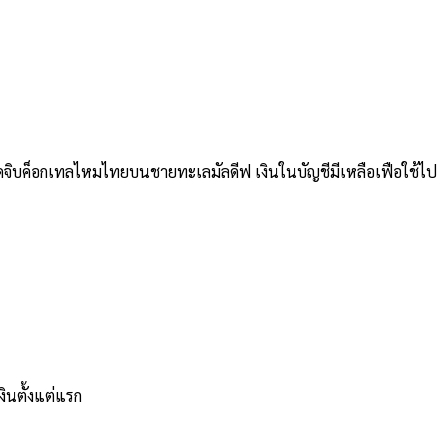
ดจิบค็อกเทลไหมไทยบนชายทะเลมัลดีฟ เงินในบัญชีมีเหลือเฟือใช้ไป
งินตั้งแต่แรก