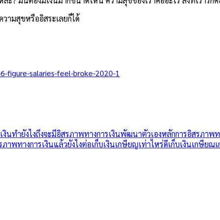
่ะ? มันต้องมีเงินมากขนาดไหน ความสุขของเราคืออะไร สิ่งที่เรารักค
ีความสุขหรืออิสระเลยก็ได้
6-figure-salaries-feel-broke-2020-1
เงิน
ทำยังไงถึงจะมีอิสรภาพทางการเงิน
พัฒนาตัวเอง
หลักการอิสรภาพท
สรภาพทางการเงินแล้วยังไงต่อ
เก็บเงินเกษียญเท่าไหร่ดี
เก็บเงินเกษียณ
เ