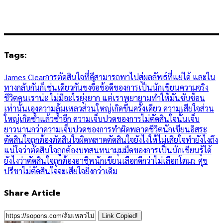
Tags:
James Clear
การตัดสินใจที่ดีสามารถพาไปสู่ผลลัพธ์ที่แย่ได้ และใน
ทางกลับกันก็เช่นเดียวกัน
ขงจื้อ
ข้อดีของการเป็นนักเขียน
ความจริง
ชีวิตคนเราน่ะ ไม่มีอะไรยุ่งยาก แต่เราพยายามทำให้มันซับซ้อน
เท่านั้นเอง
ความล้มเหลวส่วนใหญ่เกิดขึ้นครั้งเดียว ความเสียใจส่วน
ใหญ่เกิดซ้ำแล้วซ้ำอีก ความเจ็บปวดของการไม่ตัดสินใจนั้นเจ็บ
ยาวนานกว่าความเจ็บปวดของการทำผิดพลาด
ชีวิตนักเขียนอิสระ
ตัดสินใจถูกต้อง
ตัดสินใจผิดพลาด
ตัดสินใจยังไงให้ไม่เสียใจ
ทำยังไงถึง
แน่ใจว่าตัดสินใจถูกต้อง
บทสนทนา
มุมมืดของการเป็นนักเขียน
รู้ได้
ยังไงว่าตัดสินใจถูกต้อง
อาชีพนักเขียน
เลือกดีกว่าไม่เลือก
โตมร ศุข
ปรีชา
ไม่ตัดสินใจจะเสียใจยิ่งกว่าเดิม
Share Article
Link Copied!