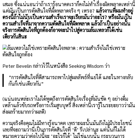
เสมอ ซึ่งแน่นอนว่าถ้าเรารู้อนาคตเราก็คงไม่ทำเรื่องผิดพลาดเหล่านี้
แต่มันเป็นการตัดสินใจที่ผิดพลาดจริง ๆ เหรอ?
แล้วงานที่ผมทำอยู่
ตรงนี้ถ้าไม่นับเป็นความสำเร็จเราจะเรียกมันว่าอะไร? หรือมันเป็น
ความสำเร็จที่มาจากความตัดสินใจที่ผิดพลาด แล้วถ้าเป็นอย่างนั้น
จริงการตัดสินใจที่ถูกต้องก็อาจจะนำไปสู่ความล้มเหลวก็ได้เช่น
เดียวกันสินะ
Peter Bevelin กล่าวไว้ในหนังสือ Seeking Wisdom ว่า
“การตัดสินใจที่ดีสามารถพาไปสู่ผลลัพธ์ที่แย่ได้ และในทางกลับ
กันก็เช่นเดียวกัน”
(แน่นอนหล่ะเราไม่ได้พูดถึงการตัดสินใจเรื่องที่มันชัด ๆ อย่างดื่ม
เหล้าแล้วขับรถหรือการเริ่มสูบบุหรี่ สิ่งเหล่านี้เรารู้ในระยะยาวว่ามัน
ส่งผลร้ายมากกว่าผลดี)
ความจริงคือคุณไม่มีทางรู้อนาคต เพราะฉะนั้นมันถึงไม่มีประโยชน์
เลยที่จะถามว่านี่เป็นการตัดสินใจที่ ‘ดี’ รึเปล่านะ แต่นั้นก็ไม่ได้
หมายความว่าต่อไปนี้จะ ‘อะไรก็ได้’ ไม่ใช่แบบนั้น กระบวนการ