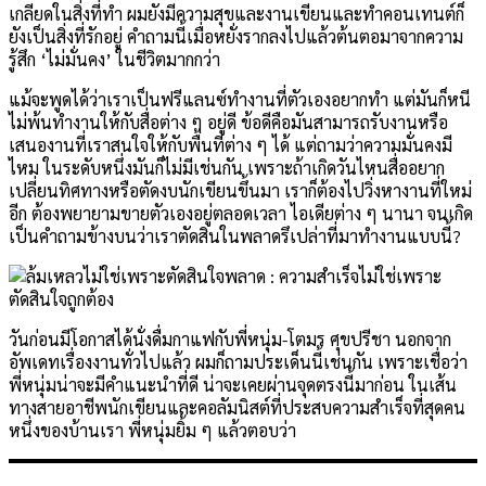
เกลียดในสิ่งที่ทำ ผมยังมีความสุขและงานเขียนและทำคอนเทนต์ก็
ยังเป็นสิ่งที่รักอยู่ คำถามนี้เมื่อหยั่งรากลงไปแล้วต้นตอมาจากความ
รู้สึก ‘ไม่มั่นคง’ ในชีวิตมากกว่า
แม้จะพูดได้ว่าเราเป็นฟรีแลนซ์ทำงานที่ตัวเองอยากทำ แต่มันก็หนี
ไม่พ้นทำงานให้กับสื่อต่าง ๆ อยู่ดี ข้อดีคือมันสามารถรับงานหรือ
เสนองานที่เราสนใจให้กับพื้นที่ต่าง ๆ ได้ แต่ถามว่าความมั่นคงมี
ไหม ในระดับหนึ่งมันก็ไม่มีเช่นกัน เพราะถ้าเกิดวันไหนสื่ออยาก
เปลี่ยนทิศทางหรือตัดงบนักเขียนขึ้นมา เราก็ต้องไปวิ่งหางานที่ใหม่
อีก ต้องพยายามขายตัวเองอยู่ตลอดเวลา ไอเดียต่าง ๆ นานา จนเกิด
เป็นคำถามข้างบนว่าเราตัดสินในพลาดรึเปล่าที่มาทำงานแบบนี้?
วันก่อนมีโอกาสได้นั่งดื่มกาแฟกับพี่หนุ่ม-โตมร ศุขปรีชา นอกจาก
อัพเดทเรื่องงานทั่วไปแล้ว ผมก็ถามประเด็นนี้เช่นกัน เพราะเชื่อว่า
พี่หนุ่มน่าจะมีคำแนะนำที่ดี น่าจะเคยผ่านจุดตรงนี้มาก่อน ในเส้น
ทางสายอาชีพนักเขียนและคอลัมนิสต์ที่ประสบความสำเร็จที่สุดคน
หนึ่งของบ้านเรา พี่หนุ่มยิ้ม ๆ แล้วตอบว่า