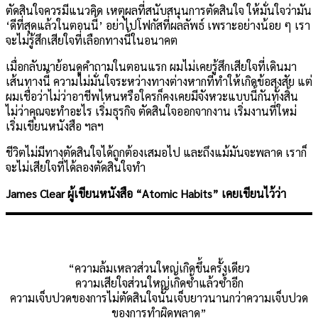
ตัดสินใจควรมีแนวคิด เหตุผลที่สนับสนุนการตัดสินใจ ให้มั่นใจว่ามัน
‘ดีที่สุดแล้วในตอนนี้’ อย่าไปโฟกัสที่ผลลัพธ์ เพราะอย่างน้อย ๆ เรา
จะไม่รู้สึกเสียใจที่เลือกทางนี้ในอนาคต
เมื่อกลับมาย้อนดูคำถามในตอนแรก ผมไม่เคยรู้สึกเสียใจที่เดินมา
เส้นทางนี้ ความไม่มั่นใจระหว่างทางต่างหากที่ทำให้เกิดข้อสงสัย แต่
ผมเชื่อว่าไม่ว่าอาชีพไหนหรือใครก็คงเคยมีจังหวะแบบนี้กันทั้งสิ้น
ไม่ว่าคุณจะทำอะไร เริ่มธุรกิจ ตัดสินใจออกจากงาน เริ่มงานที่ใหม่
เริ่มเขียนหนังสือ ฯลฯ
ชีวิตไม่มีทางตัดสินใจได้ถูกต้องเสมอไป และถึงแม้มันจะพลาด เราก็
จะไม่เสียใจที่ได้ลองตัดสินใจทำ
James Clear ผู้เขียนหนังสือ “Atomic Habits” เคยเขียนไว้ว่า
“ความล้มเหลวส่วนใหญ่เกิดขึ้นครั้งเดียว
ความเสียใจส่วนใหญ่เกิดซ้ำแล้วซ้ำอีก
ความเจ็บปวดของการไม่ตัดสินใจนั้นเจ็บยาวนานกว่าความเจ็บปวด
ของการทำผิดพลาด”