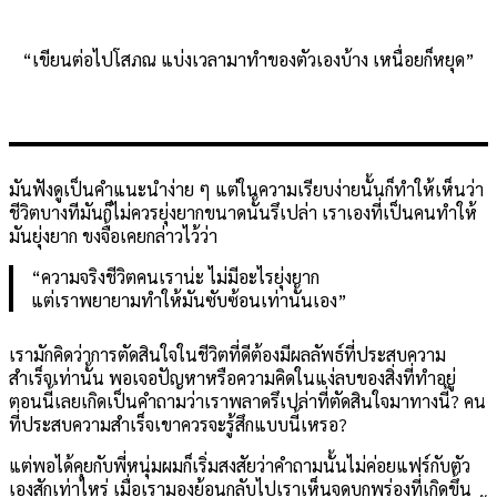
“เขียนต่อไปโสภณ แบ่งเวลามาทำของตัวเองบ้าง เหนื่อยก็หยุด”
มันฟังดูเป็นคำแนะนำง่าย ๆ แต่ในความเรียบง่ายนั้นก็ทำให้เห็นว่า
ชีวิตบางทีมันก็ไม่ควรยุ่งยากขนาดนั้นรึเปล่า เราเองที่เป็นคนทำให้
มันยุ่งยาก ขงจื้อเคยกล่าวไว้ว่า
“ความจริงชีวิตคนเราน่ะ ไม่มีอะไรยุ่งยาก
แต่เราพยายามทำให้มันซับซ้อนเท่านั้นเอง”
เรามักคิดว่าการตัดสินใจในชีวิตที่ดีต้องมีผลลัพธ์ที่ประสบความ
สำเร็จเท่านั้น พอเจอปัญหาหรือความคิดในแง่ลบของสิ่งที่ทำอยู่
ตอนนี้เลยเกิดเป็นคำถามว่าเราพลาดรึเปล่าที่ตัดสินใจมาทางนี้? คน
ที่ประสบความสำเร็จเขาควรจะรู้สึกแบบนี้เหรอ?
แต่พอได้คุยกับพี่หนุ่มผมก็เริ่มสงสัยว่าคำถามนั้นไม่ค่อยแฟร์กับตัว
เองสักเท่าไหร่ เมื่อเรามองย้อนกลับไปเราเห็นจุดบกพร่องที่เกิดขึ้น