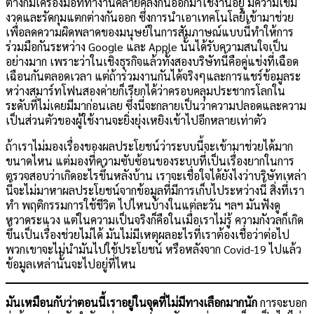
ต่างก็มีเครื่องมือที่ทำงานคล้ายคลึงกันออกมาใช้งานอยู่ มีความเข้ม
งวดและรัดกุมแตกต่างกันออก ซึ่งการนำเอาเทคโนโลยีเข้ามาช่วย
เพื่อลดความผิดพลาดของมนุษย์ในการสัมภาษณ์แบบนี้ทำให้การ
ร่วมมือกันระหว่าง Google และ Apple นั้นได้รับความสนใจเป็น
อย่างมาก เพราะว่าในเชิงธุรกิจแล้วทั้งสองบริษัทนี้คือคู่แข่งที่เฉือด
เฉือนกันตลอดเวลา แต่ถ้าร่วมงานกันได้จริงๆและการแชร์ข้อมูลระ
หว่างสมาร์ทโฟนสองค่ายก็เรียกได้ว่าครอบคลุมประชากรโลกใน
ระดับที่ไม่เคยมีมาก่อนเลย ซึ่งนี่จะกลายเป็นว่าความปลอดและความ
เป็นส่วนตัวของผู้ใช้งานจะยิ่งยุ่งเหยิงเข้าไปอีกหลายเท่าตัว
ถ้าเราไม่มองเรื่องของผลประโยชน์ว่าระบบนี้จะเข้ามาช่วยได้มาก
ขนาดไหน แต่มองที่ความซับซ้อนของระบบที่เป็นเรื่องยากในการ
ตรวจสอบว่าเกิดอะไรขึ้นหลังบ้าน เราจะเชื่อใจได้ยังไงว่าบริษัทเหล่า
นี้จะไม่มาหาผลประโยชน์จากข้อมูลที่มีการเก็บไประหว่างนี้ สิ่งที่เรา
ทำ พฤติกรรมการใช้ชีวิต ไปไหนบ้างในแต่ละวัน ฯลฯ มันฟังดู
หวาดระแวง แต่ในความเป็นจริงก็คือในเมื่อเราไม่รู้ ความกังวลก็เกิด
ขึ้นเป็นเรื่องช่วยไม่ได้ มันไม่มีเหตุผลอะไรที่เราต้องเชื่อว่าต่อไป
พวกเขาจะไม่นำมันไปใช้ประโยชน์ หรือหลังจาก Covid-19 ไปแล้ว
ข้อมูลเหล่านั้นจะไปอยู่ที่ไหน
มันเหมือนกับว่าตอนนี้เราอยู่ในจุดที่ไม่มีทางเลือกมากนัก
การจะบอก