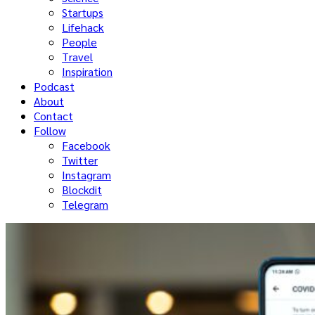
Startups
Lifehack
People
Travel
Inspiration
Podcast
About
Contact
Follow
Facebook
Twitter
Instagram
Blockdit
Telegram