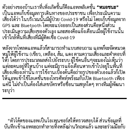
ตัวอย่างของบ้านเราที่เพิ่งเกิดขึ้นก็คือแอพพลิเคชั่น
“หมอชนะ”
เป็นแอพเก็บข้อมูลการเดินทางของประชาชน เพื่อประเมินความ
เสี่ยงได้ว่า ในบริเวณนั้นมีผู้ป่วย Covid-19 หรือไม่ โดยเก็บข้อมูลจาก
GPS และ Bluetooth โดยจะแบ่งออกเป็นสองส่วนคือหนึ่งส่วน
ประเมินความเสี่ยงของตัวเอง และสองคือแจ้งเตือนเมื่อผู้ใช้งานนั้น
เข้าใกล้พื้นที่เสี่ยงที่มีผู้ติดเชื้อ Covid-19
หลังจากโหลดแอพแล้วก็สามารถทำแบบสอบถาม แอพก็จะจัดหมวด
หมู่ให้ผู้ใช้งาน (เขียว, เหลือง, ส้ม, แดง ตามความเสี่ยงและคำตอบที่
ให้) โดยการประมวลผลส่งไปยังระบบ ผู้ใช้คนอื่นๆจะมองไม่เห็นว่า
แต่ละคนอยู่ที่ไหนบ้าง แต่จะมีการแจ้งเตือนหากเข้าไปอยู่ในพื้นที่
เสี่ยงเพียงเท่านั้น การใช้งานเบื้องต้นคือถ่ายรูปของตัวเองแล้วก็เปิด
ให้แอพเข้าใช้โลเคชั่นของโทรศัพท์พร้อมกับเปิด Bluetooth เพียง
แค่นี้ ไม่จำเป็นต้องใส่เลขบัตรหรือชื่อนามสกุลใดๆ ทางทีมผู้พัฒนา
ระบุว่า
“ตัวโค้ดของแอพเป็นโอเพนซอร์สให้ตรวจสอบได้ ส่วนข้อมูลที่
บันทึกเข้าแอพจะถูกทำลายทิ้งหลังผ่านวิกฤตแล้ว และจะร่วมมือกับ