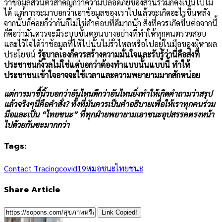
ว่าข้อมูลส่วนตัวสำคัญกว่าความปลอดภัยของส่วนรวมก็คงเป็นไปไม่
ได้ แต่การจะมาบอกว่าเอาข้อมูลของเราไปแล้วจะเกิดอะไรขึ้นหลัง
จากนั้นก็ค่อยก็ว่ากันก็ไม่ใช่คำตอบที่ดีมากนัก สิ่งที่ควรเกิดขึ้นต่อจากนี้
ก็คือว่ามันควรจะมีระบบขั้นตอนบางอย่างที่ทำให้ทุกคนตรวจสอบ
และไว้ใจได้ว่าข้อมูลที่ให้ไปนั้นไม่รั่วไหลหรือไปอยู่ในมือของผู้หาผล
ประโยชน์
รัฐบาลเองก็ควรสร้างความมั่นใจและรับรู้ว่านี่คือส่ิงที่
ประชาชนกังวลไม่ใช่แค่บอกว่าต้องทำแบบนั้นแบบนี้ ทำให้
ประชาชนเข้าใจอาจจะใช้เวลาและความพยายามมากสักหน่อย
แต่การมาชี้นิ้วบอกว่าอันไหนดีกว่าอันไหนยิ่งทำให้เกิดคำถามว่าสรุป
แล้วจริงๆนี่คือคำสั่ง? ทั้งที่มันควรเป็นคำอธิบายเพื่อให้เราทุกคนร่วม
มือและเป็น “ไทยชนะ” ที่ทุกฝ่ายพยายามเอาชนะอุปสรรคตรงหน้า
ไปด้วยกันซะมากกว่า
Tags:
Contact Tracing
covid19
หมอชนะ
ไทยชนะ
Share Article
Link Copied!