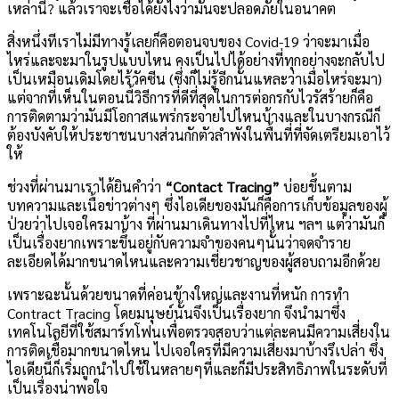
เหล่านี้? แล้วเราจะเชื่อได้ยังไงว่ามันจะปลอดภัยในอนาคต
สิ่งหนึ่งทีเราไม่มีทางรู้เลยก็คือตอนจบของ Covid-19 ว่าจะมาเมื่อ
ไหร่และจะมาในรูปแบบไหน คงเป็นไปได้อย่างที่ทุกอย่างจะกลับไป
เป็นเหมือนเดิมโดยไร้วัคซีน (ซึ่งก็ไม่รู้อีกนั้นแหละว่าเมื่อไหร่จะมา)
แต่จากที่เห็นในตอนนี้วิธีการที่ดีที่สุดในการต่อกรกับไวรัสร้ายก็คือ
การติดตามว่ามันมีโอกาสแพร่กระจายไปไหนบ้างและในบางกรณีก็
ต้องบังคับให้ประชาชนบางส่วนกักตัวลำพังในพื้นที่ที่จัดเตรียมเอาไว้
ให้
ช่วงที่ผ่านมาเราได้ยินคำว่า
“Contact Tracing”
บ่อยขึ้นตาม
บทความและเนื้อข่าวต่างๆ ซึ่งไอเดียของมันก็คือการเก็บข้อมูลของผู้
ป่วยว่าไปเจอใครมาบ้าง ที่ผ่านมาเดินทางไปที่ไหน ฯลฯ แต่ว่ามันก็
เป็นเรื่องยากเพราะขึ้นอยู่กับความจำของคนๆนั้นว่าจดจำราย
ละเอียดได้มากขนาดไหนและความเชี่ยวชาญของผู้สอบถามอีกด้วย
เพราะฉะนั้นด้วยขนาดที่ค่อนข้างใหญ่และงานที่หนัก การทำ
Contract Tracing โดยมนุษย์นั้นจึงเป็นเรื่องยาก จึงนำมาซึ่ง
เทคโนโลยีที่ใช้สมาร์ทโฟนเพื่อตรวจสอบว่าแต่ละคนมีความเสี่ยงใน
การติดเชื้อมากขนาดไหน ไปเจอใครที่มีความเสี่ยงมาบ้างรึเปล่า ซึ่ง
ไอเดียนี้ก็เริ่มถูกนำไปใช้ในหลายๆที่และก็มีประสิทธิภาพในระดับที่
เป็นเรื่องน่าพอใจ