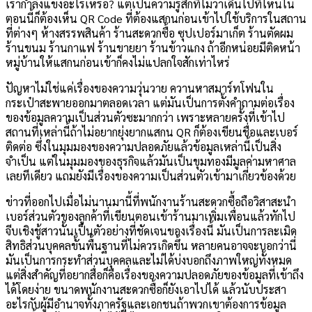
เรากำลังแข่งอะไรเหรอ? แต่เป็นความรู้สึกที่ไม่ว่าเดินไปที่ไหนใน
ตอนนี้ก็ต้องเห็น QR Code ที่ต้องแสกนก่อนเข้าไปใช้บริการในสถาน
ที่ต่างๆ ห้างสรรพสินค้า ร้านสะดวกซื้อ ซุปเปอร์มาเก็ต ร้านตัดผม
ร้านขนม ร้านกาแฟ ร้านขายยา ร้านข้าวแกง ถ้าอีกหน่อยมีติดหน้า
หมู่บ้านให้แสกนก่อนเข้าก็คงไม่แปลกใจสักเท่าไหร่
ปัญหาไม่ใช่แค่เรื่องของความวุ่นวาย ควานหาสมาร์ทโฟนใน
กระเป๋าสะพายออกมาตลอดเวลา แต่มันเป็นการตั้งคำถามต่อเรื่อง
ของข้อมูลความเป็นส่วนตัวซะมากกว่า เพราะหลายครั้งที่เข้าไป
สถานที่เหล่านี้ถ้าไม่อยากยุ่งยากแสกน QR ก็ต้องเขียนชื่อและเบอร์
ติดต่อ ซึ่งในมุมมองของความปลอดภัยแล้วข้อมูลเหล่านี้เป็นสิ่ง
จำเป็น แต่ในมุมมองของธุรกิจแล้วมันเป็นขุมทองมีมูลค่ามหาศาล
เลยทีเดียว แถมยังมีเรื่องของความเป็นส่วนตัวเข้ามาเกี่ยวข้องด้วย
ข่าวที่ออกไปเมื่อไม่นานมานี้ที่พนักงานร้านสะดวกซื้อถือวิสาสะนำ
เบอร์ส่วนตัวของลูกค้าที่เขียนตอนเข้าร้านมาเพิ่มเพื่อนแล้วทักไป
จีบเชิงชู้สาวนั้นเป็นตัวอย่างที่ชัดเจนของเรื่องนี้ มันเป็นการละเมิด
สิทธิส่วนบุคคลขั้นพื้นฐานที่ไม่ควรเกิดขึ้น หลายคนอาจจะบอกว่านี่
มันเป็นการกระทำส่วนบุคคลและไม่ได้บ่งบอกถึงภาพใหญ่ทั้งหมด
แต่สิ่งสำคัญที่อยากสื่อก็คือเรื่องของความปลอดภัยของข้อมูลที่เข้าถึง
ได้โดยง่าย ขนาดพนักงานสะดวกซื้อก็ยังเอาไปได้ แล้วนับประสา
อะไรกับผู้มีอำนาจทั้งภาครัฐและเอกชนถ้าพวกเขาต้องการข้อมูล