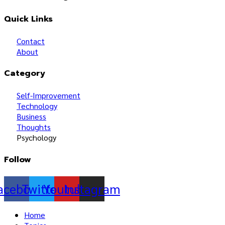
Quick Links
Contact
About
Category
Self-Improvement
Technology
Business
Thoughts
Psychology
Follow
acebook
Twitter
Youtube
Instagram
Home