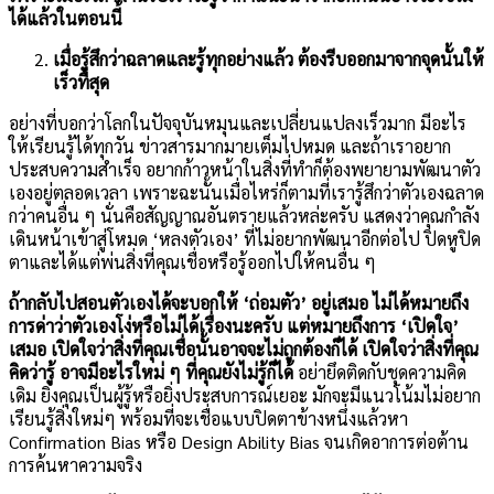
ได้แล้วในตอนนี้
เมื่อรู้สึกว่าฉลาดและรู้ทุกอย่างแล้ว ต้องรีบออกมาจากจุดนั้นให้
เร็วที่สุด
อย่างที่บอกว่าโลกในปัจจุบันหมุนและเปลี่ยนแปลงเร็วมาก มีอะไร
ให้เรียนรู้ได้ทุกวัน ข่าวสารมากมายเต็มไปหมด และถ้าเราอยาก
ประสบความสำเร็จ อยากก้าวหน้าในสิ่งที่ทำก็ต้องพยายามพัฒนาตัว
เองอยู่ตลอดเวลา เพราะฉะนั้นเมื่อไหร่ก็ตามที่เรารู้สึกว่าตัวเองฉลาด
กว่าคนอื่น ๆ นั่นคือสัญญาณอันตรายแล้วหล่ะครับ แสดงว่าคุณกำลัง
เดินหน้าเข้าสู่โหมด ‘หลงตัวเอง’ ที่ไม่อยากพัฒนาอีกต่อไป ปิดหูปิด
ตาและได้แต่พ่นสิ่งที่คุณเชื่อหรือรู้ออกไปให้คนอื่น ๆ
ถ้ากลับไปสอนตัวเองได้จะบอกให้ ‘ถ่อมตัว’ อยู่เสมอ ไม่ได้หมายถึง
การด่าว่าตัวเองโง่หรือไม่ได้เรื่องนะครับ แต่หมายถึงการ ‘เปิดใจ’
เสมอ เปิดใจว่าสิ่งที่คุณเชื่อนั้นอาจจะไม่ถูกต้องก็ได้ เปิดใจว่าสิ่งที่คุณ
คิดว่ารู้ อาจมีอะไรใหม่ ๆ ที่คุณยังไม่รู้ก็ได้
อย่ายึดติดกับชุดความคิด
เดิม ยิ่งคุณเป็นผู้รู้หรือยิ่งประสบการณ์เยอะ มักจะมีแนวโน้มไม่อยาก
เรียนรู้สิ่งใหม่ๆ พร้อมที่จะเชื่อแบบปิดตาข้างหนึ่งแล้วหา
Confirmation Bias หรือ Design Ability Bias จนเกิดอาการต่อต้าน
การค้นหาความจริง