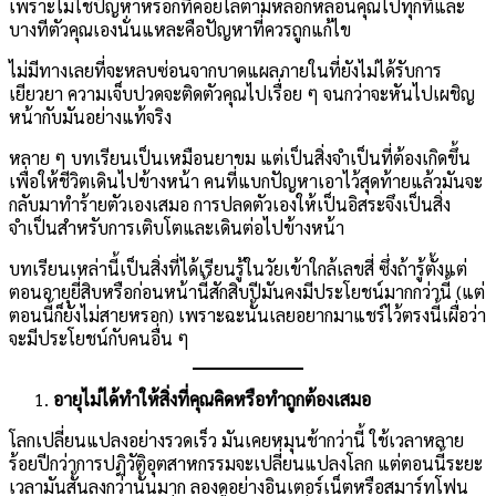
เพราะไม่ใช่ปัญหาหรอกที่คอยไล่ตามหลอกหลอนคุณไปทุกที่และ
บางทีตัวคุณเองนั่นแหละคือปัญหาที่ควรถูกแก้ไข
ไม่มีทางเลยที่จะหลบซ่อนจากบาดแผลภายในที่ยังไม่ได้รับการ
เยียวยา ความเจ็บปวดจะติดตัวคุณไปเรื่อย ๆ จนกว่าจะหันไปเผชิญ
หน้ากับมันอย่างแท้จริง
หลาย ๆ บทเรียนเป็นเหมือนยาขม แต่เป็นสิ่งจำเป็นที่ต้องเกิดขึ้น
เพื่อให้ชีวิตเดินไปข้างหน้า คนที่แบกปัญหาเอาไว้สุดท้ายแล้วมันจะ
กลับมาทำร้ายตัวเองเสมอ การปลดตัวเองให้เป็นอิสระจึงเป็นสิ่ง
จำเป็นสำหรับการเติบโตและเดินต่อไปข้างหน้า
บทเรียนเหล่านี้เป็นสิ่งที่ได้เรียนรู้ในวัยเข้าใกล้เลขสี่ ซึ่งถ้ารู้ตั้งแต่
ตอนอายุยี่สิบหรือก่อนหน้านี้สักสิบปีมันคงมีประโยชน์มากกว่านี้ (แต่
ตอนนี้ก็ยังไม่สายหรอก) เพราะฉะนั้นเลยอยากมาแชร์ไว้ตรงนี้เผื่อว่า
จะมีประโยชน์กับคนอื่น ๆ
อายุไม่ได้ทำให้สิ่งที่คุณคิดหรือทำถูกต้องเสมอ
โลกเปลี่ยนแปลงอย่างรวดเร็ว มันเคยหมุนช้ากว่านี้ ใช้เวลาหลาย
ร้อยปีกว่าการปฏิวัติอุตสาหกรรมจะเปลี่ยนแปลงโลก แต่ตอนนี้ระยะ
เวลามันสั้นลงกว่านั้นมาก ลองดูอย่างอินเตอร์เน็ตหรือสมาร์ทโฟน