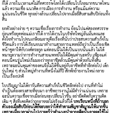
ก็ได้ ภายในเวลาแค่ไม่กี่ทศวรรษโลกได้เปลี่ยนไปไกลมากขนาดไหน
แล้ว ความเชื่อ แนวคิด การเมือง การทำงาน หรือแม้แต่ความ
แน่นอนในชีวิต ทุกอย่างล้วนเปลี่ยนไปจากเมื่อยี่สิบสามสิบปีก่อนทั้ง
สิ้น
ยกตัวอย่างง่าย ๆ ความเชื่อเรื่องการทำงาน ย้อนไปแค่สองทศวรรษ
ก่อนหรือยุคพ่อแม่เราก็ได้ การได้งานในบริษัทใหญ่อันมั่นคงและ
ตั้งใจทำงานไปจนเกษียณอายุคือเรื่องที่นับว่าประสบความสำเร็จใน
ชีวิตแล้ว การได้เรียนจบมาทำงานสายการแพทย์ถือว่าเป็นเรื่องเชิด
หน้าชูตาให้กับวงศ์ตระกูล แต่ตอนนี้ไม่ได้เป็นแบบนั้นแล้ว ไม่ได้
หมายความว่าการทำงานสายแพทย์ไม่ได้มีคุณค่านะครับ เพียงแต่
ตอนนี้คนรุ่นใหม่เริ่มมองว่าทุกอาชีพล้วนมีคุณค่าด้วยกันทั้งสิ้น
เพราะฉะนั้นคุณค่าของคนจึงไม่ได้ขึ้นอยู่กับอาชีพที่ทำอีกต่อไป เด็ก
รุ่นใหม่ ๆ ส่วนใหญ่ทำงานที่หนึ่งไม่กี่ปี สักพักย้ายงานใหม่ กลาย
เป็นเรื่องปกติ
ใบปริญญาไม่ได้การันตีความสำเร็จในชีวิตอีกต่อไป งานที่ทำไม่
จำเป็นต้องตรงสายที่จบมา อาชีพการงานไม่มีคำว่าแน่นอน เพราะ
ฉะนั้นความเชื่อจากเมื่อก่อนจะเปลี่ยนไวขึ้น อย่ายึดติดกับความคิด
เดิม ๆ สิ่งที่เคยคิดว่าถูกอาจจะไม่จริงแล้วก็ได้
บทเรียนหนึ่งที่ถ้าบอก
ตัวเองเมื่อสิบปีก่อนได้ก็จะบอกว่าให้ทำตามสัญชาติญาณให้มากขึ้น
เพราะเมื่อเวลาผ่านไปเราจะรู้ว่าคำแนะนำจากอดีตนั้นอาจจะใช้ไม่