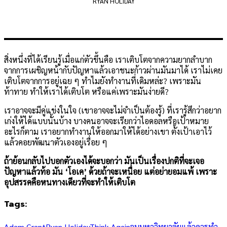
RYAN HOLIDAY
สิ่งหนึ่งที่ได้เรียนรู้เมื่อแก่ตัวขึ้นคือ เราเติบโตจากความยากลำบาก
จากการเผชิญหน้ากับปัญหาแล้วเอาชนะก้าวผ่านมันมาได้ เราไม่เคย
เติบโตจากการอยู่เฉย ๆ ทำไมยังทำงานที่เดิมหล่ะ? เพราะมัน
ท้าทาย ทำให้เราได้เติบโต หรือแค่เพราะมันง่ายดี?
เราอาจจะมีคู่แข่งในใจ (เขาอาจจะไม่จำเป็นต้องรู้) ที่เรารู้สึกว่าอยาก
เก่งให้ได้แบบนั้นบ้าง บางคนอาจจะเรียกว่าไอดอลหรือเป้าหมาย
อะไรก็ตาม เราอยากทำงานให้ออกมาให้ได้อย่างเขา ตั้งเป้าเอาไว้
แล้วคอยพัฒนาตัวเองอยู่เรื่อย ๆ
ถ้าย้อนกลับไปบอกตัวเองได้จะบอกว่า มันเป็นเรื่องปกติที่จะเจอ
ปัญหาแล้วท้อ มัน ‘โอเค’ ด้วยถ้าจะเหนื่อย แต่อย่ายอมแพ้ เพราะ
อุปสรรคคือหนทางเดียวที่จะทำให้เติบโต
Tags:
Adam Grant
Ryan Holiday
Think Again
จบมหาวิทยาลัยแล้วควรทำ