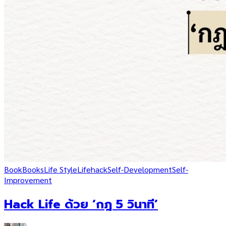
Book
Books
Life Style
Lifehack
Self-Development
Self-
Improvement
Hack Life ด้วย ‘กฎ 5 วินาที’