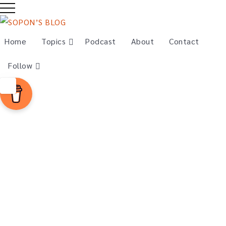
Home
Topics
Podcast
About
Contact
ด้านมืด
ของ
Follow
‘บริโภค
นิยม’ จาก
สารคดี
‘Buy
Now!
The
Shoppin
g
Conspir
acy’
มนุษย์
โหม
บริโภค