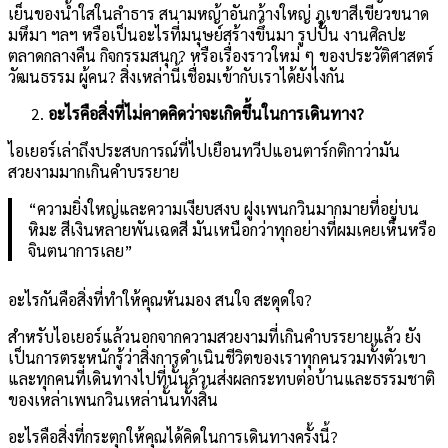
เย็นของน้ำใสในลำธาร สนามหญ้าอันกว้างใหญ่ ภูเขาสีเขียวขนาด
มหึมา ฯลฯ หรือเป็นอะไรที่มนุษย์สร้างขึ้นมา รูปปั้น งานศิลปะ
ตลาดกลางคืน กิจกรรมสนุก? หรือเรื่องราวใหม่ ๆ ของประวัติศาสตร์
วัฒนธรรม ผู้คน? สิ่งเหล่านี้เชื่อมเข้ากับเราได้ยังไงกัน
อะไรคือสิ่งที่ไม่คาดคิดว่าจะเกิดขึ้นในการเดินทาง?
ไอเยอร์เล่าถึงประสบการณ์ที่ไปเยือนทวีปแอนตาร์กติกาว่ามัน
สวยงามมากเกินคำบรรยาย
“ความยิ่งใหญ่และความเงียบสงบ ฝูงเพนกวินมากมายที่อยู่บน
หิมะ สีเงินหลายพันเฉดสี มันเหนือกว่าทุกอย่างที่ผมเคยเห็นหรือ
จินตนาการเลย”
อะไรกันคือสิ่งที่ทำให้คุณหันมอง สนใจ สะดุดใจ?
สำหรับไอเยอร์แล้วนอกจากความสวยงามที่เกินคำบรรยายแล้ว ยัง
เป็นการตระหนักรู้ว่าสิ่งการดำเนินชีวิตของเราทุกคนรวมทั้งตัวเขา
และทุกคนที่เดินทางไปที่นั้นล้วนส่งผลกระทบต่อบ้านและธรรมชาติ
ของเหล่าเพนกวินเหล่านั้นทั้งสิ้น
อะไรคือสิ่งที่กระตุกให้คุณได้คิดในการเดินทางครั้งนี้?