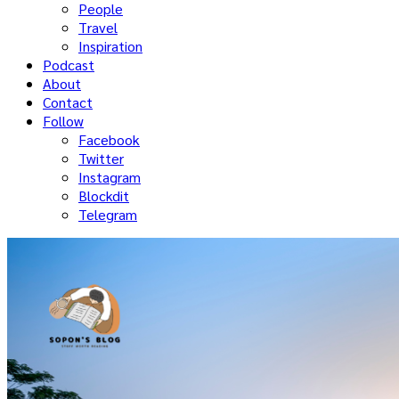
People
Travel
Inspiration
Podcast
About
Contact
Follow
Facebook
Twitter
Instagram
Blockdit
Telegram