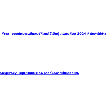
ar’ ของนักข่าวฟรีแลนซ์ที่เคยใช้เงินฟุ่มเฟือยกับปี 2024 ที่ตัดค่าใช้จ่าย
onspiracy’ มนุษย์โหมบริโภค โลกจึงกลายเป็นกองขยะ