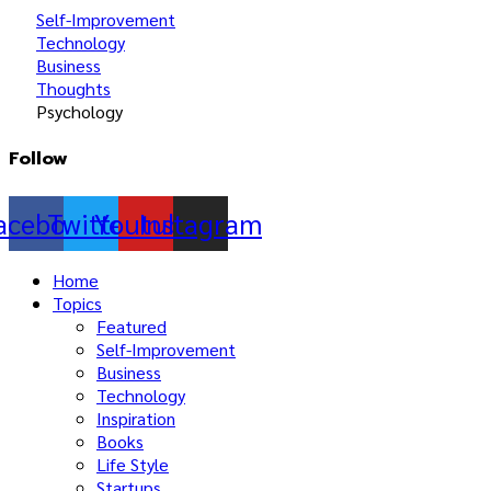
Self-Improvement
Technology
Business
Thoughts
Psychology
Follow
acebook
Twitter
Youtube
Instagram
Home
Topics
Featured
Self-Improvement
Business
Technology
Inspiration
Books
Life Style
Startups