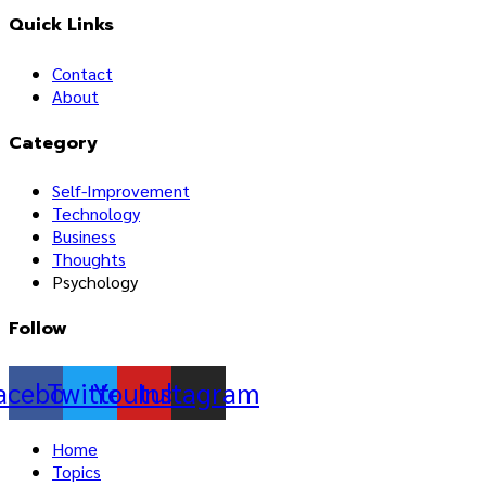
Quick Links
Contact
About
Category
Self-Improvement
Technology
Business
Thoughts
Psychology
Follow
acebook
Twitter
Youtube
Instagram
Home
Topics