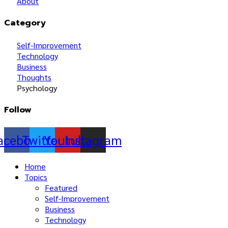
About
Category
Self-Improvement
Technology
Business
Thoughts
Psychology
Follow
acebook
Twitter
Youtube
Instagram
Home
Topics
Featured
Self-Improvement
Business
Technology