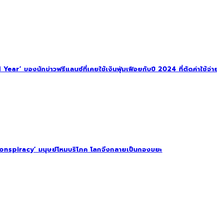
ar’ ของนักข่าวฟรีแลนซ์ที่เคยใช้เงินฟุ่มเฟือยกับปี 2024 ที่ตัดค่าใช้จ่าย
onspiracy’ มนุษย์โหมบริโภค โลกจึงกลายเป็นกองขยะ