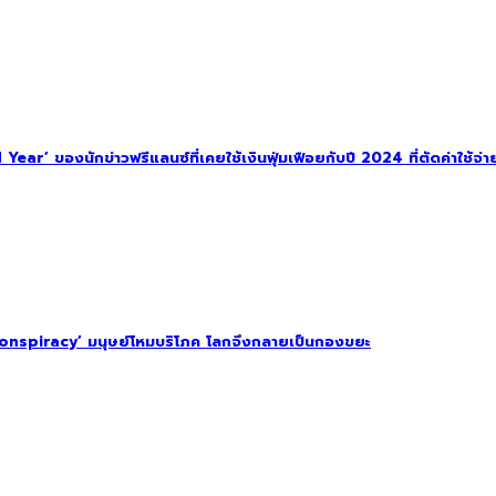
ar’ ของนักข่าวฟรีแลนซ์ที่เคยใช้เงินฟุ่มเฟือยกับปี 2024 ที่ตัดค่าใช้จ่าย
onspiracy’ มนุษย์โหมบริโภค โลกจึงกลายเป็นกองขยะ