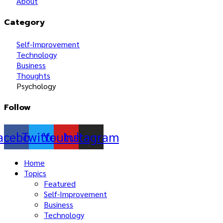
About
Category
Self-Improvement
Technology
Business
Thoughts
Psychology
Follow
acebook
Twitter
Youtube
Instagram
Home
Topics
Featured
Self-Improvement
Business
Technology