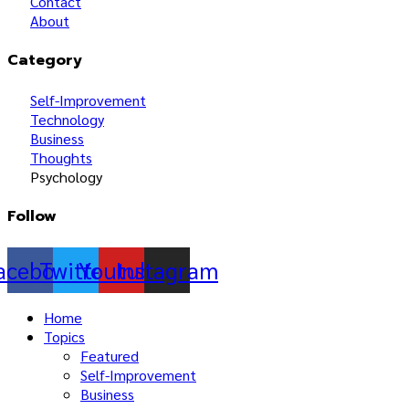
Contact
About
Category
Self-Improvement
Technology
Business
Thoughts
Psychology
Follow
acebook
Twitter
Youtube
Instagram
Home
Topics
Featured
Self-Improvement
Business