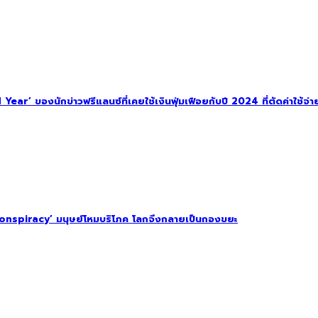
ar’ ของนักข่าวฟรีแลนซ์ที่เคยใช้เงินฟุ่มเฟือยกับปี 2024 ที่ตัดค่าใช้จ่าย
onspiracy’ มนุษย์โหมบริโภค โลกจึงกลายเป็นกองขยะ