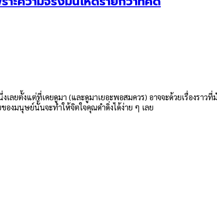
พราะความจริงมันโหดร้ายกว่าที่คิด
่งเลยตั้งแต่ที่เคยดูมา (และดูมาเยอะพอสมควร)​ อาจจะด้วยเรื่องราวที่มั
ของมนุษย์นั้นจะทำให้จิตใจคุณดำดิ่งได้ง่าย ๆ เลย