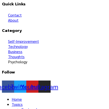
Quick Links
Contact
About
Category
Self-Improvement
Technology
Business
Thoughts
Psychology
Follow
acebook
Twitter
Youtube
Instagram
Home
Topics