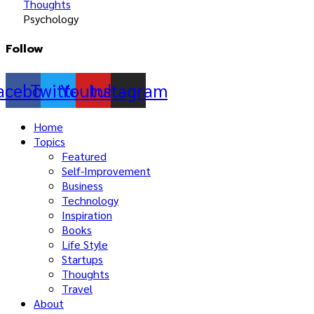
Thoughts
Psychology
Follow
acebook
Twitter
Youtube
Instagram
Home
Topics
Featured
Self-Improvement
Business
Technology
Inspiration
Books
Life Style
Startups
Thoughts
Travel
About