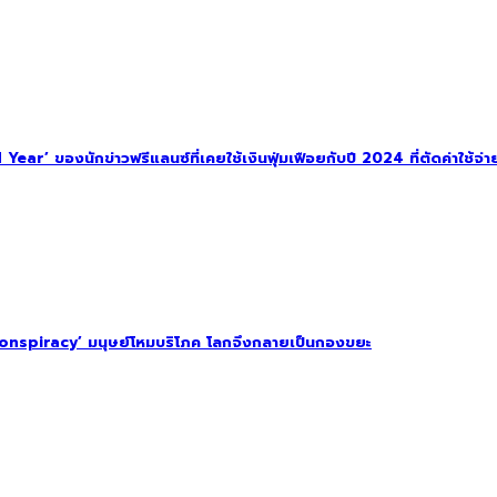
ar’ ของนักข่าวฟรีแลนซ์ที่เคยใช้เงินฟุ่มเฟือยกับปี 2024 ที่ตัดค่าใช้จ่าย
onspiracy’ มนุษย์โหมบริโภค โลกจึงกลายเป็นกองขยะ