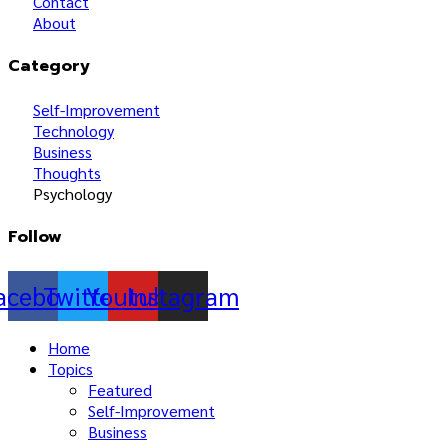
Contact
About
Category
Self-Improvement
Technology
Business
Thoughts
Psychology
Follow
acebook
Twitter
Youtube
Instagram
Home
Topics
Featured
Self-Improvement
Business