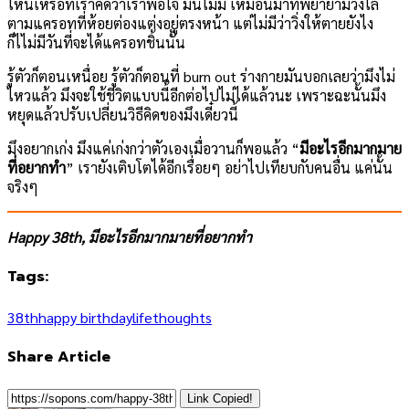
ไหนเหรอที่เราคิดว่าเราพอใจ มันไม่มี เหมือนม้าที่พยายามวิ่งไล่
ตามแครอทที่ห้อยต่องแต่งอยู่ตรงหน้า แต่ไม่มีว่าวิ่งให้ตายยังไง
ก็ไไม่มีวันที่จะได้แครอทชิ้นนั้น
รู้ตัวก็ตอนเหนื่อย รู้ตัวก็ตอนที่ burn out ร่างกายมันบอกเลยว่ามึงไม่
ไหวแล้ว มึงจะใช้ชีวิตแบบนี้อีกต่อไปไม่ได้แล้วนะ เพราะฉะนั้นมึง
หยุดแล้วปรับเปลี่ยนวิธีคิดของมึงเดี๋ยวนี้
มึงอยากเก่ง มึงแค่เก่งกว่าตัวเองเมื่อวานก็พอแล้ว “
มีอะไรอีกมากมาย
ที่อยากทำ
” เรายังเติบโตได้อีกเรื่อยๆ อย่าไปเทียบกับคนอื่น แค่นั้น
จริงๆ
Happy 38th, มีอะไรอีกมากมายที่อยากทำ
Tags:
38th
happy birthday
life
thoughts
Share Article
Link Copied!