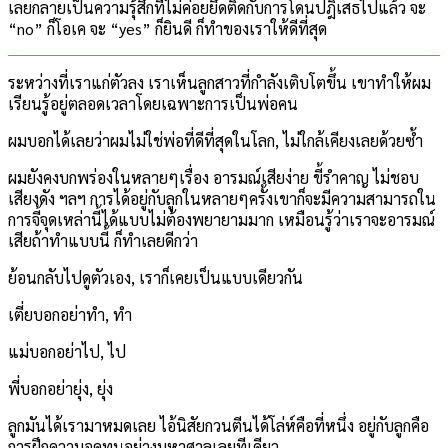
เลยกลายเป็นความรุ้สึกที่ไม่ค่อยยึดติดกับการโดนปฎิเสธไปแล้ว จะ
“no” ก็โอเค จะ “yes” ก็ยินดี ก็ทำของเราให้ดีที่สุด
ระหว่างที่เราแก่ตัวลง เราเห็นลูกสาวที่กำลังเติบโตขึ้น เขาทำให้ผม
เรียนรู้อยู่ตลอดเวลาโดยเฉพาะการเป็นพ่อคน
ผมบอกได้เลยว่าผมไม่ใช่พ่อที่ดีที่สุดในโลก, ไม่ใกล้เคียงเลยด้วยซ้ำ
ผมยังคงบกพร่องในหลายๆเรื่อง อารมณ์เสียง่าย ขี้รำคาญ ไม่ชอบ
เสียงดัง ฯลฯ การได้อยู่กับลูกในหลายๆครั้งเขาก็จะมีความสามารถใน
การจี้จุดเหล่านี้ได้แบบไม่ต้องพยายามมาก เหมือนรู้ว่าเราจะอารมณ์
เสียถ้าทำแบบนี้ ก็ทำเลยดีกว่า
ย้อนกลับไปดูตัวเอง, เราก็เคยเป็นแบบเดียวกัน
เตี่ยบอกอย่าทำ, ทำ
แม่บอกอย่าไป, ไป
พี่บอกอย่ายุ่ง, ยุ่ง
ลูกมันได้เรามาหมดเลย ไอ้นิสัยกวนตีนได้โล่ห์คือที่หนึ่ง อยู่กับลูกคือ
การฝึกความอดทนอย่างมหาศาลเลยทีเดียว