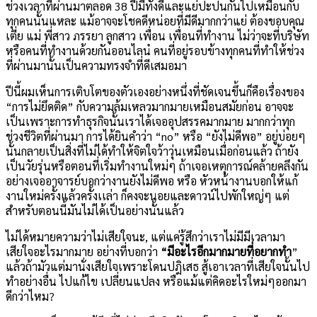
ช่วงเวลาที่ผ่านมาตลอด 38 ปีมีทั้งดีและแย่ปะปนกันไปเหมือนกับ
ทุกคนนั้นแหละ แม้อาจจะโชคดีหน่อยที่มีดีมากกว่าแย่ ต้องขอบคุณ
เตี่ย แม่ พี่สาว ภรรยา ลูกสาว เพื่อน เพื่อนที่ทำงาน ไม่ว่าจะที่บริษัท
หรือคนที่ทำงานด้วยกันออนไลน๋ คนที่อยู่รอบข้างทุกคนที่ทำให้ช่วง
ที่ผ่านมานั้นเป็นความทรงจำที่ดีเสมอมา
ปีนี้ผมเห็นการเติบโตของตัวเองอย่างหนึ่งที่ชัดเจนขึ้นก็คือเรื่องของ
“การไม่ยึดติด” กับความล้มเหลวมากมายเหมือนสมัยก่อน อาจจะ
เป็นเพราะการทำธุรกิจนั้นเราได้เจออุปสรรคมากมาย มากกว่าทุก
ช่วงชีวิตที่ผ่านมา การได้ยินคำว่า “no” หรือ “ยังไม่ดีพอ” อยู่บ่อยๆ
นั้นกลายเป็นสิ่งที่ไม่ได้ทำให้จิตใจว้าวุ่นเหมือนเมื่อก่อนแล้ว ถ้ายัง
เป็นวัยรุ่นหรือตอนที่เริ่มทำงานใหม่ๆ ถ้าเจอเหตุการณ์คล้ายคลึงกัน
อย่างเจออาจารย์บอกว่างานยังไม่ดีพอ หรือ หัวหน้างานบอกให้แก้
งานใหม่ครั้งแล้วครั้งเเล่า ก็คงจะนอยและดาวน์ไปพักใหญ่ๆ แต่
สำหรับตอนนี้มันไม่ได้เป็นอย่างนั้นแล้ว
ไม่ได้หมายความว่าไม่เสียใจนะ, แต่แค่รู้สึกว่าเราไม่มีมีเวลามา
เสียใจอะไรมากมาย อย่างที่บอกว่า
“มีอะไรอีกมากมายที่อยากทำ
”
แล้วถ้ามัวแต่มานั่งเสียใจเพราะโดนปฎิเสธ สู้เอาเวลาที่เสียใจนั้นไป
ทำอย่างอื่น ไปแก้ไข เปลี่ยนแปลง หรือแม้แต่คิดอะไรใหม่ๆออกมา
ดีกว่าไหม?