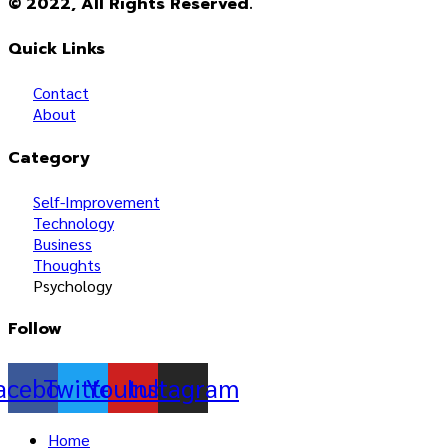
© 2022, All Rights Reserved.
Quick Links
Contact
About
Category
Self-Improvement
Technology
Business
Thoughts
Psychology
Follow
acebook
Twitter
Youtube
Instagram
Home