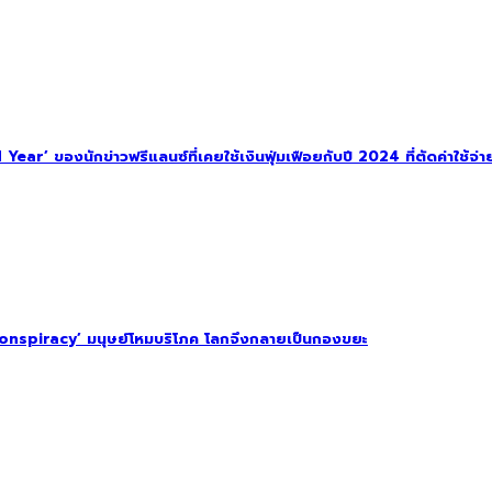
ar’ ของนักข่าวฟรีแลนซ์ที่เคยใช้เงินฟุ่มเฟือยกับปี 2024 ที่ตัดค่าใช้จ่าย
onspiracy’ มนุษย์โหมบริโภค โลกจึงกลายเป็นกองขยะ