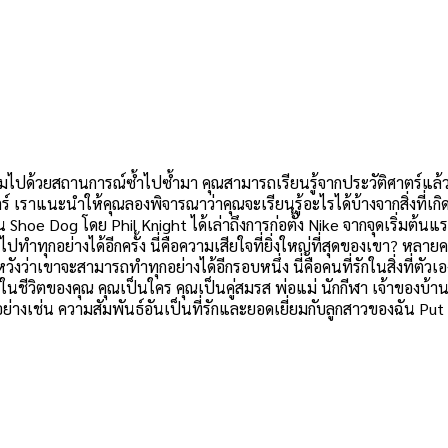
เต็มไปด้วยสถานการณ์ซ้ำไปซ้ำมา คุณสามารถเรียนรู้จากประวัติศาตร์แล้วป
ร์ เราแนะนำให้คุณลองพิจารณาว่าคุณจะเรียนรู้อะไรได้บ้างจากสิ่งที่เก
oe Dog โดย Phil Knight ได้เล่าถึงการก่อตั้ง Nike จากจุดเริ่มต้นแรกส
ปทำทุกอย่างได้อีกครั้ง นี่คือความเสียใจที่ยิ่งใหญ่ที่สุดของเขา? หล
วังว่าเขาจะสามารถทำทุกอย่างได้อีกรอบหนึ่ง นี่คือคนที่รักในสิ่งที่ตัว
นชีวิตของคุณ คุณเป็นใคร คุณเป็นคู่สมรส พ่อแม่ นักกีฬา เจ้าของบ้า
อย่างเช่น ความสัมพันธ์อันเป็นที่รักและยอดเยี่ยมกับลูกสาวของฉัน 