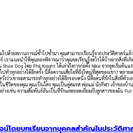
เต็มไปด้วยสถานการณ์ซ้ำไปซ้ำมา คุณสามารถเรียนรู้จากประวัติศาตร์แล้วป
ร์ เราแนะนำให้คุณลองพิจารณาว่าคุณจะเรียนรู้อะไรได้บ้างจากสิ่งที่เก
oe Dog โดย Phil Knight ได้เล่าถึงการก่อตั้ง Nike จากจุดเริ่มต้นแรกส
ปทำทุกอย่างได้อีกครั้ง นี่คือความเสียใจที่ยิ่งใหญ่ที่สุดของเขา? หล
วังว่าเขาจะสามารถทำทุกอย่างได้อีกรอบหนึ่ง นี่คือคนที่รักในสิ่งที่ตัว
นชีวิตของคุณ คุณเป็นใคร คุณเป็นคู่สมรส พ่อแม่ นักกีฬา เจ้าของบ้า
อย่างเช่น ความสัมพันธ์อันเป็นที่รักและยอดเยี่ยมกับลูกสาวของฉัน 
 พิสูจน์โดยบทเรียนจากบุคคลสำคัญในประวัติศา