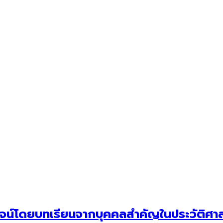
 พิสูจน์โดยบทเรียนจากบุคคลสำคัญในประวัติศา