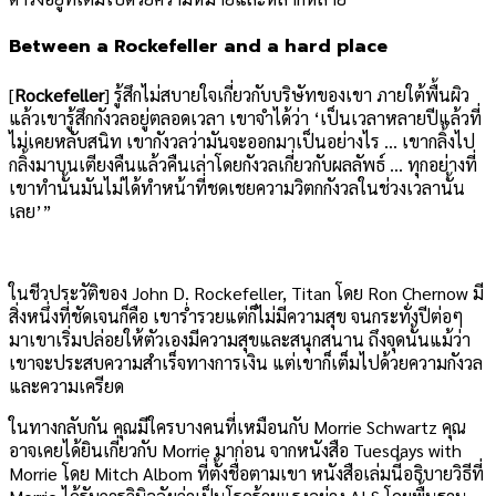
Between a Rockefeller and a hard place
[
Rockefeller
] รู้สึกไม่สบายใจเกี่ยวกับบริษัทของเขา ภายใต้พื้นผิว
แล้วเขารู้สึกกังวลอยู่ตลอดเวลา เขาจำได้ว่า ‘เป็นเวลาหลายปีแล้วที่
ไม่เคยหลับสนิท เขากังวลว่ามันจะออกมาเป็นอย่างไร … เขากลิ้งไป
กลิ้งมาบนเตียงคืนแล้วคืนเล่าโดยกังวลเกี่ยวกับผลลัพธ์ … ทุกอย่างที่
เขาทำนั้นมันไม่ได้ทำหน้าที่ชดเชยความวิตกกังวลในช่วงเวลานั้น
เลย’”
ในชีวประวัติของ John D. Rockefeller, Titan โดย Ron Chernow มี
สิ่งหนึ่งที่ชัดเจนก็คือ เขาร่ำรวยแต่ก็ไม่มีความสุข จนกระทั่งปีต่อๆ
มาเขาเริ่มปล่อยให้ตัวเองมีความสุขและสนุกสนาน ถึงจุดนั้นแม้ว่า
เขาจะประสบความสำเร็จทางการเงิน แต่เขาก็เต็มไปด้วยความกังวล
และความเครียด
ในทางกลับกัน คุณมีใครบางคนที่เหมือนกับ Morrie Schwartz คุณ
อาจเคยได้ยินเกี่ยวกับ Morrie มาก่อน จากหนังสือ Tuesdays with
Morrie โดย Mitch Albom ที่ตั้งชื่อตามเขา หนังสือเล่มนี้อธิบายวิธีที่