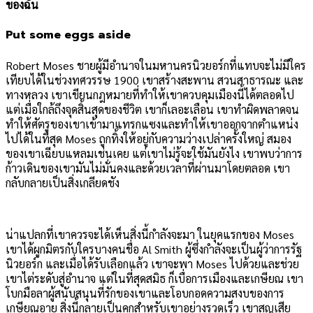
ของฉัน
Put some eggs aside
Robert Moses ชายผู้มีอำนาจในมหานครนิวยอร์กที่แทบจะไม่มีใคร
เทียบได้ในช่วงทศวรรษ 1900 เขาสร้างสะพาน สวนสาธารณะ และ
ทางหลวง เขาเขียนกฎหมายที่ทำให้เขาควบคุมเมืองนี้ได้ตลอดไป
แต่เมื่อใกล้ถึงจุดสิ้นสุดของชีวิต เขาก็เลอะเลือน เขาทำผิดพลาดจน
ทำให้ศัตรูของเขาเข้ามาแทรกแซงและทำให้เขาออกจากตำแหน่ง
ไปได้ในที่สุด Moses ถูกทิ้งให้อยู่กับความว่างเปล่าครั้งใหญ่ สมอง
ของเขาเฉียบแหลมเช่นเคย แต่เขาไม่รู้จะใช้มันยังไง เขาพบว่าการ
ก้าวเดินของเขามันไม่มั่นคงและด้วยเวลาที่ผ่านมาโดยตลอด เขา
กลับกลายเป็นสิ่งเกลียดชัง
น่าแปลกที่เขาควรจะได้เห็นสิ่งนี้กำลังจะมา ในยุคแรกของ Moses
เขาได้ผูกมิตรกับใครบางคนชื่อ Al Smith ผู้ซึ่งกำลังจะเป็นผู้ว่าการรัฐ
นิวยอร์ก และเมื่อได้รับเลือกแล้ว เขาจะพา Moses ไปด้วยและช่วย
เขาไต่ระดับสู่อำนาจ แต่ในที่สุดสมิธ ก็เบื่อการเมืองและเกษียณ เขา
โบกมือลาผู้สนับสนุนที่รักของเขาและโอบกอดความสงบของการ
เกษียณอายุ สิ่งนี้กลายเป็นคุกสำหรับเขาอย่างรวดเร็ว เขาสูญเสีย