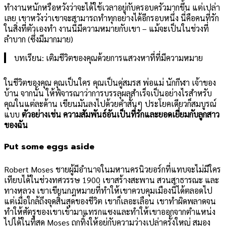
ทำงานหนักหรือหวังว่าจะได้ใช้เวลาอยู่กับครอบครัวมากขึ้น แต่เปล่า
เลย เขาหวังว่าเขาจะสามารถทำทุกอย่างได้อีกรอบหนึ่ง นี่คือคนที่รัก
ในสิ่งที่ตัวเองทำ งานนี้มีความหมายกับเขา – แม้จะเป็นในช่วงที่
ลำบาก (ซึ่งมีมากมาย)
บทเรียน: เติมชีวิตของคุณด้วยการแสวงหาที่ที่มีความหมาย
ในชีวิตของคุณ คุณเป็นใคร คุณเป็นคู่สมรส พ่อแม่ นักกีฬา เจ้าของ
บ้าน จากนั้น ให้พิจารณาว่าการบรรลุผลสำเร็จเป็นอย่างไรสำหรับ
คุณในแต่ละด้าน เขียนมันลงไปด้วยคำสั้นๆ ประโยคเดียวก็สมบูรณ์
แบบ
ตัวอย่างเช่น ความสัมพันธ์อันเป็นที่รักและยอดเยี่ยมกับลูกสาว
ของฉัน
Put some eggs aside
Robert Moses ชายผู้มีอำนาจในมหานครนิวยอร์กที่แทบจะไม่มีใคร
เทียบได้ในช่วงทศวรรษ 1900 เขาสร้างสะพาน สวนสาธารณะ และ
ทางหลวง เขาเขียนกฎหมายที่ทำให้เขาควบคุมเมืองนี้ได้ตลอดไป
แต่เมื่อใกล้ถึงจุดสิ้นสุดของชีวิต เขาก็เลอะเลือน เขาทำผิดพลาดจน
ทำให้ศัตรูของเขาเข้ามาแทรกแซงและทำให้เขาออกจากตำแหน่ง
ไปได้ในที่สุด Moses ถูกทิ้งให้อยู่กับความว่างเปล่าครั้งใหญ่ สมอง