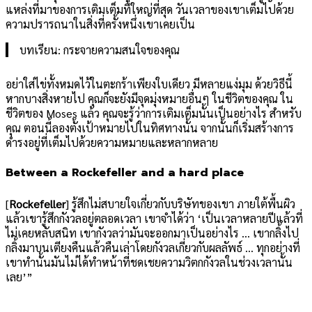
แหล่งที่มาของการเติมเต็มที่ใหญ่ที่สุด วันเวลาของเขาเต็มไปด้วย
ความปรารถนาในสิ่งที่ครั้งหนึ่งเขาเคยเป็น
บทเรียน: กระจายความสนใจของคุณ
อย่าใส่ไข่ทั้งหมดไว้ในตะกร้าเพียงใบเดียว มีหลายแง่มุม ด้วยวิธีนี้
หากบางสิ่งหายไป คุณก็จะยังมีจุดมุ่งหมายอื่นๆ ในชีวิตของคุณ ใน
ชีวิตของ Moses แล้ว คุณจะรู้ว่าการเติมเต็มนั้นเป็นอย่างไร สำหรับ
คุณ ตอนนี้ลองตั้งเป้าหมายไปในทิศทางนั้น จากนั้นก็เริ่มสร้างการ
ดำรงอยู่ที่เต็มไปด้วยความหมายและหลากหลาย
Between a Rockefeller and a hard place
[
Rockefeller
] รู้สึกไม่สบายใจเกี่ยวกับบริษัทของเขา ภายใต้พื้นผิว
แล้วเขารู้สึกกังวลอยู่ตลอดเวลา เขาจำได้ว่า ‘เป็นเวลาหลายปีแล้วที่
ไม่เคยหลับสนิท เขากังวลว่ามันจะออกมาเป็นอย่างไร … เขากลิ้งไป
กลิ้งมาบนเตียงคืนแล้วคืนเล่าโดยกังวลเกี่ยวกับผลลัพธ์ … ทุกอย่างที่
เขาทำนั้นมันไม่ได้ทำหน้าที่ชดเชยความวิตกกังวลในช่วงเวลานั้น
เลย’”