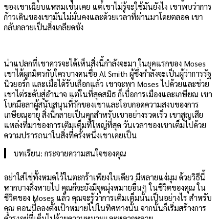
ของเขาเฉียบแหลมเช่นเคย แต่เขาไม่รู้จะใช้มันยังไง เขาพบว่าการ
ก้าวเดินของเขามันไม่มั่นคงและด้วยเวลาที่ผ่านมาโดยตลอด เขา
กลับกลายเป็นสิ่งเกลียดชัง
น่าแปลกที่เขาควรจะได้เห็นสิ่งนี้กำลังจะมา ในยุคแรกของ Moses
เขาได้ผูกมิตรกับใครบางคนชื่อ Al Smith ผู้ซึ่งกำลังจะเป็นผู้ว่าการรัฐ
นิวยอร์ก และเมื่อได้รับเลือกแล้ว เขาจะพา Moses ไปด้วยและช่วย
เขาไต่ระดับสู่อำนาจ แต่ในที่สุดสมิธ ก็เบื่อการเมืองและเกษียณ เขา
โบกมือลาผู้สนับสนุนที่รักของเขาและโอบกอดความสงบของการ
เกษียณอายุ สิ่งนี้กลายเป็นคุกสำหรับเขาอย่างรวดเร็ว เขาสูญเสีย
แหล่งที่มาของการเติมเต็มที่ใหญ่ที่สุด วันเวลาของเขาเต็มไปด้วย
ความปรารถนาในสิ่งที่ครั้งหนึ่งเขาเคยเป็น
บทเรียน: กระจายความสนใจของคุณ
อย่าใส่ไข่ทั้งหมดไว้ในตะกร้าเพียงใบเดียว มีหลายแง่มุม ด้วยวิธีนี้
หากบางสิ่งหายไป คุณก็จะยังมีจุดมุ่งหมายอื่นๆ ในชีวิตของคุณ ใน
ชีวิตของ Moses แล้ว คุณจะรู้ว่าการเติมเต็มนั้นเป็นอย่างไร สำหรับ
คุณ ตอนนี้ลองตั้งเป้าหมายไปในทิศทางนั้น จากนั้นก็เริ่มสร้างการ
ดำรงอยู่ที่เต็มไปด้วยความหมายและหลากหลาย