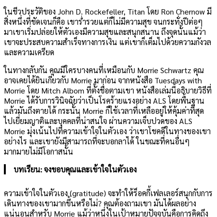
ในชีวประวัติของ John D. Rockefeller, Titan โดย Ron Chernow มี
สิ่งหนึ่งที่ชัดเจนก็คือ เขาร่ำรวยแต่ก็ไม่มีความสุข จนกระทั่งปีต่อๆ
มาเขาเริ่มปล่อยให้ตัวเองมีความสุขและสนุกสนาน ถึงจุดนั้นแม้ว่า
เขาจะประสบความสำเร็จทางการเงิน แต่เขาก็เต็มไปด้วยความกังวล
และความเครียด
ในทางกลับกัน คุณมีใครบางคนที่เหมือนกับ Morrie Schwartz คุณ
อาจเคยได้ยินเกี่ยวกับ Morrie มาก่อน จากหนังสือ Tuesdays with
Morrie โดย Mitch Albom ที่ตั้งชื่อตามเขา หนังสือเล่มนี้อธิบายวิธีที่
Morrie ได้รับการวินิจฉัยว่าเป็นโรคร้ายแรงอย่าง ALS โดยพื้นฐาน
แล้วมันถึงตายได้ กระนั้น Morrie ก็ใช้เวลาที่เหลืออยู่ให้คุ้มค่าที่สุด
ไปเยี่ยมญาติและบุคคลที่น่าสนใจ ผ่านความเจ็บปวดของ ALS
Morrie มุ่งเน้นไปที่ความเข้าใจในตัวเอง ว่าเขาโชคดีในทางของเขา
อย่างไร และเขายังมีสามารถที่จะบอกลาได้ ในขณะที่คนอื่นๆ
มากมายไม่มีโอกาสนั้น
บทเรียน: จงขอบคุณและเข้าใจในตัวเอง
ความเข้าใจในตัวเอง (gratitude) จะทำให้ร็อคกี้เฟลเลอร์สนุกกับการ
เดินทางของเขามากขึ้นหรือไม่? คุณต้องถามเขา มันได้ผลอย่าง
แน่นอนสำหรับ Morrie แม้ว่าหนึ่งในเป้าหมายปัจจุบันคือการคิดถึง