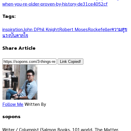
when-you-re-older-proven-by-history-de31ce4052cf
Tags:
inspiration
John D
Phil Knight
Robert Moses
Rockefeller
ความสุข
แรงบันดาลใจ
Share Article
Link Copied!
Follow Me
Written By
sopons
Writer / Columnist (Salmon Books, 101.world, The Matter,