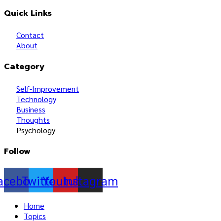
Quick Links
Contact
About
Category
Self-Improvement
Technology
Business
Thoughts
Psychology
Follow
acebook
Twitter
Youtube
Instagram
Home
Topics