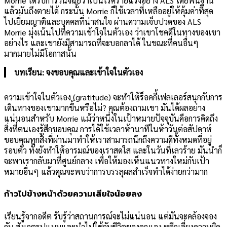
Morrie ได้รับการวินิจฉัยว่าเป็นโรคร้ายแรงอย่าง ALS โดยพื้นฐาน
แล้วมันถึงตายได้ กระนั้น Morrie ก็ใช้เวลาที่เหลืออยู่ให้คุ้มค่าที่สุด
ไปเยี่ยมญาติและบุคคลที่น่าสนใจ ผ่านความเจ็บปวดของ ALS
Morrie มุ่งเน้นไปที่ความเข้าใจในตัวเอง ว่าเขาโชคดีในทางของเขา
อย่างไร และเขายังมีสามารถที่จะบอกลาได้ ในขณะที่คนอื่นๆ
มากมายไม่มีโอกาสนั้น
บทเรียน: จงขอบคุณและเข้าใจในตัวเอง
ความเข้าใจในตัวเอง (gratitude) จะทำให้ร็อคกี้เฟลเลอร์สนุกกับการ
เดินทางของเขามากขึ้นหรือไม่? คุณต้องถามเขา มันได้ผลอย่าง
แน่นอนสำหรับ Morrie แม้ว่าหนึ่งในเป้าหมายปัจจุบันคือการคิดถึง
สิ่งที่ตนเองรู้สึกขอบคุณ การได้ใช้เวลาห้านาทีในห้าวันต่อสัปดาห์
ขอบคุณทุกสิ่งที่ผ่านมาทำให้เราสามารถนึกถึงความดีทั้งหมดที่อยู่
รอบตัว ทั้งยังทำให้อารมณ์ของเราสดใส และในวันที่เลวร้าย มันนำก็
จะพาเรากลับมาที่ศูนย์กลาง เพื่อให้มองเห็นแนวทางใหม่กับเป้า
หมายอื่นๆ แล้วคุณจะพบว่าการบรรลุผลสำเร็จทำได้ง่ายกว่ามาก
ก้าวไปข้างหน้าด้วยความเสียใจน้อยลง
เรียนรู้จากอดีต รับรู้ว่าสถานการณ์จะไม่แน่นอน แต่มันจะคล้องจอง
กัน สังเกตรูปแบบและนำไปใช้กับชีวิตของคุณเอง หลีกเลี่ยงความผิด