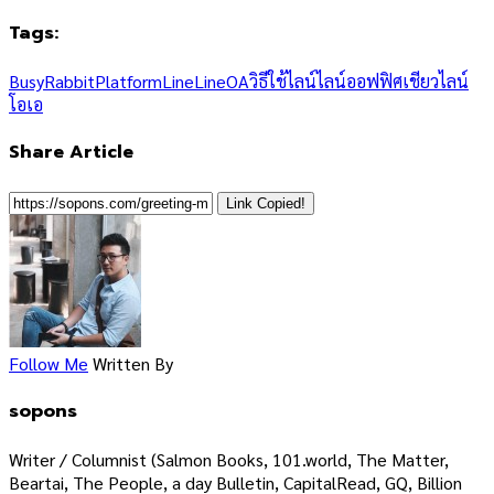
Tags:
BusyRabbitPlatform
Line
LineOA
วิธีใช้
ไลน์
ไลน์ออฟฟิศเชียว
ไลน์
โอเอ
Share Article
Link Copied!
Follow Me
Written By
sopons
Writer / Columnist (Salmon Books, 101.world, The Matter,
Beartai, The People, a day Bulletin, CapitalRead, GQ, Billion