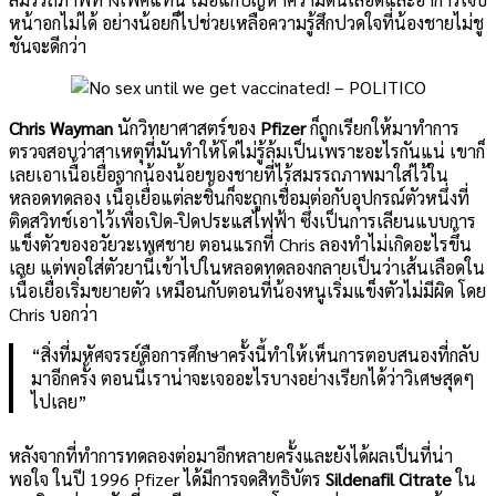
หน้าอกไม่ได้ อย่างน้อยก็ไปช่วยเหลือความรู้สึกปวดใจที่น้องชายไม่ชู
ชันจะดีกว่า
Chris Wayman
นักวิทยาศาสตร์ของ
Pfizer
ก็ถูกเรียกให้มาทำการ
ตรวจสอบว่าสาเหตุที่มันทำให้โด่ไม่รู้ล้มเป็นเพราะอะไรกันแน่ เขาก็
เลยเอาเนื้อเยื่อจากน้องน้อยของชายที่ไร้สมรรถภาพมาใส่ไว้ใน
หลอดทดลอง เนื้อเยื่อแต่ละชิ้นก็จะถูกเชื่อมต่อกับอุปกรณ์ตัวหนึ่งที่
ติดสวิทช์เอาไว้เพื่อเปิด-ปิดประแสไฟฟ้า ซึ่งเป็นการเลียนแบบการ
แข็งตัวของอวัยวะเพศชาย ตอนแรกที่ Chris ลองทำไม่เกิดอะไรขึ้น
เลย แต่พอใส่ตัวยานี้เข้าไปในหลอดทดลองกลายเป็นว่าเส้นเลือดใน
เนื้อเยื่อเริ่มขยายตัว เหมือนกับตอนที่น้องหนูเริ่มแข็งตัวไม่มีผิด โดย
Chris บอกว่า
“สิ่งที่มหัศจรรย์คือการศึกษาครั้งนี้ทำให้เห็นการตอบสนองที่กลับ
มาอีกครั้ง ตอนนี้เราน่าจะเจออะไรบางอย่างเรียกได้ว่าวิเศษสุดๆ
ไปเลย”
หลังจากที่ทำการทดลองต่อมาอีกหลายครั้งและยังได้ผลเป็นที่น่า
พอใจ ในปี 1996 Pfizer ได้มีการจดสิทธิบัตร
Sildenafil Citrate
ใน