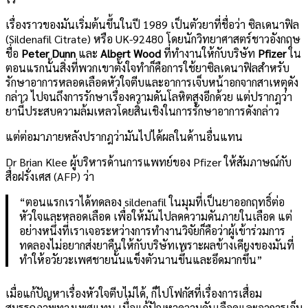
เรื่องราวของมันเริ่มต้นขึ้นในปี 1989 เป็นตัวยาที่ชื่อว่า ซิลเดนาฟิล
(Sildenafil Citrate) หรือ UK-92480 โดยนักวิทยาศาสตร์ชาวอังกฤษ
ชื่อ
Peter Dunn
และ
Albert Wood
ที่ทำงานให้กับบริษัท
Pfizer
ใน
ตอนแรกนั้นสิ่งที่พวกเขาตั้งใจทำก็คือการใช้ยาซิลเดนาฟิลสำหรับ
รักษาอาการหลอดเลือดหัวใจตีบและอาการเจ็บหน้าอกจากสาเหตุดัง
กล่าว ไปจนถึงการรักษาเรื่องความดันโลหิตสูงอีกด้วย แต่ปรากฎว่า
ยานี้ประสบความล้มเหลวโดยสิ้นเชิงในการรักษาอาการดังกล่าว
แต่ต่อมาภายหลังปรากฎว่ามันไปได้ผลในด้านอื่นแทน
Dr Brian Klee ผู้บริหารด้านการแพทย์ของ Pfizer ให้สัมภาษณ์กับ
สื่อฝรั่งเศส (AFP) ว่า
“ตอนแรกเราได้ทดลอง sildenafil ในมุมที่เป็นยาออกฤทธิ์ต่อ
หัวใจและหลอดเลือด เพื่อให้มันไปลดความดันภายในเลือด แต่
อย่างหนึ่งที่เราเจอระหว่างการทำงานวิจัยก็คือว่าผู้เข้าร่วมการ
ทดลองไม่อยากส่งยาคืนให้กับบริษัทเพราะผลข้างเคียงของมันที่
ทำให้อวัยวะเพศชายนั้นแข็งตัวนานขึ้นและอึดมากขึ้น”
เมื่อแก้ปัญหาเรื่องหัวใจตีบไม่ได้, ก็ไปโฟกัสที่เรื่องการเสื่อม
สมรรถภาพทางเพศแทน เมื่อแก้ปัญหาความดันเลือดและอาการเจ็บ