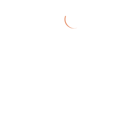
January 2, 2024
Psychology
ำเร็จและมีความสุข
ทำไม ‘นิสัย’ ถึงเป็
January 2, 2024
Self-Improvement
วามสำเร็จ จากการ
2 เหตุผลที่คนส่วน
November 28, 2022