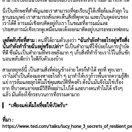
นี่เป็นทักษะที่สำคัญและเราสามารถที่จะเรียนรู้ได้เพื่อล้มแล้วลุก ใน
ฐานะมนุษย์ เราสามารถสังเกตเห็นสิ่งที่คุกคาม และเป็นจุดอ่อนของ
เราได้ดี อารมณ์เชิงลบติดอยู่กับเรา ในขณะที่อารมณ์และ
ประสบการณ์เชิงบวกดูเหมือนจะเด้งออกมาติดอยู่บนกระทะเทฟลอน
เคล็ดลับข้อที่สาม :
คนที่ได้ถามตัวเองว่า
“ฉันกำลังทำอะไรอยู่หรือสิ่ง
นั้นกำลังทำร้ายฉันอยู่หรือเปล่า”
นี่เป็นคำถามที่ใช้บ่อยในการบำบัด
ที่ดี ซึ่งมันเป็นคำถามที่ทรงพลังมาก ๆ เก็บสิ่งที่ทำร้ายเราไว้ในลิ้นชัก
นอนหลับดีกว่า ใจดีกับตัวเองบ้าง
สามกลยุทธ์นี้ เป็นสามสิ่งที่ค่อนข้างง่าย ใครก็ทำได้ ทุกที่ ทุกเวลา
เราไม่จำเป็นต้องมองหาอะไรล้ำ ๆ มาทำให้เราก้าวพ้นจากความรู้สึก
แย่ การล้มและลุกได้ไม่ใช่คุณสมบัติที่คงตัว ดังนั้นมันจึงไม่ใช่เรื่อง
ยาก ที่บางคนอาจจะมีวิธีที่จะผ่านไปได้ และบางคนทำไม่ได้ จริงๆ
แล้ว มันต้องใช้กระบวนการที่ธรรมดามาก
“เพียงแค่เต็มใจที่จะให้เปิดรับ”
ที่มา :
https://www.ted.com/talks/lucy_hone_3_secrets_of_resilient_p