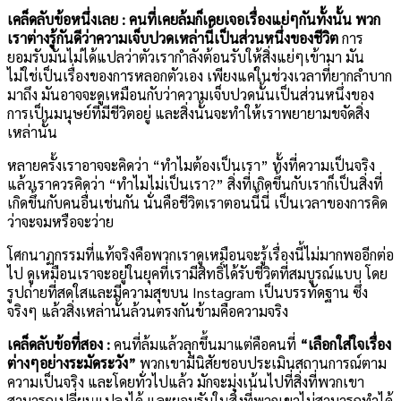
เคล็ดลับข้อหนึ่งเลย :
คนที่เคยล้มก็เคยเจอเรื่องแย่ๆกันทั้งนั้น พวก
เราต่างรู้กันดีว่าความเจ็บปวดเหล่านี้เป็นส่วนหนึ่งของชีวิต
การ
ยอมรับมันไม่ได้แปลว่าตัวเรากำลังต้อนรับให้สิ่งแย่ๆเข้ามา มัน
ไม่ใช่เป็นเรื่องของการหลอกตัวเอง เพียงแค่ในช่วงเวลาที่ยากลำบาก
มาถึง มันอาจจะดูเหมือนกับว่าความเจ็บปวดนั้นเป็นส่วนหนึ่งของ
การเป็นมนุษย์ที่มีชีวิตอยู่ และสิ่งนั้นจะทำให้เราพยายามขจัดสิ่ง
เหล่านั้น
หลายครั้งเราอาจจะคิดว่า “ทำไมต้องเป็นเรา” ทั้งที่ความเป็นจริง
แล้วเราควรคิดว่า “ทำไมไม่เป็นเรา?” สิ่งที่เกิดขึ้นกับเราก็เป็นสิ่งที่
เกิดขึ้นกับคนอื่นเช่นกัน นั่นคือชีวิตเราตอนนี้นี่ เป็นเวลาของการคิด
ว่าจะจมหรือจะว่าย
โศกนาฏกรรมที่แท้จริงคือพวกเราดูเหมือนจะรู้เรื่องนี้ไม่มากพออีกต่อ
ไป ดูเหมือนเราจะอยู่ในยุคที่เรามีสิทธิ์ได้รับชีวิตที่สมบูรณ์แบบ โดย
รูปถ่ายที่สดใสและมีความสุขบน Instagram เป็นบรรทัดฐาน ซึ่ง
จริงๆ แล้วสิ่งเหล่านั้นล้วนตรงกันข้ามคือความจริง
เคล็ดลับข้อที่สอง :
คนที่ล้มแล้วลุกขึ้นมาแต่คือคนที่
“เลือกใส่ใจเรื่อง
ต่างๆอย่างระมัดระวัง”
พวกเขามีนิสัยชอบประเมินสถานการณ์ตาม
ความเป็นจริง และโดยทั่วไปแล้ว มักจะมุ่งเน้นไปที่สิ่งที่พวกเขา
สามารถเปลี่ยนแปลงได้ และยอมรับในสิ่งที่พวกเขาไม่สามารถทำได้