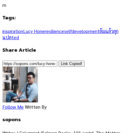
m
Tags:
inspiration
Lucy Hone
resilience
selfdevelopment
ล้มแล้วลุก
แปลted
Share Article
Link Copied!
Follow Me
Written By
sopons
Writer / Columnist (Salmon Books, 101.world, The Matter,