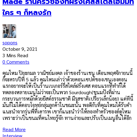
Made ร้านครัวซองท์ฝรั่งเศสสไตล์โฮมมี่ที่
ใคร ๆ ก็หลงรัก
sopons
October 9, 2021
3 Mins Read
0 Comments
คุณไหม ปิยะกมล วาณิชย์มงคล เจ้าของร้านเชนู เดือนพฤศจิกายนนี้
ก็จะครบปีที่ 5 แล้ว คุณไหมเล่าว่าด้วยคอนเซปต์ของเชนูเองตอน
แรกอยากจะให้เป็นร้านเบเกอร์รี่สไตล์ฝรั่งเศส ตอนแรกที่ทำก็ได้
ทดลองหลายเมนูไม่ว่าจะเป็นพวก Sourdough(ขนมปังที่ผ่าน
กระบวนการหมักด้วยยีสต์ธรรมชาติ มีรสชาติเปรี้ยวเล็กน้อย) แต่ทีนี้
มันก็ไม่ได้ตอบโจทย์กลุ่มลูกค้าในขณะนั้น พอดีกับที่คุณไหมได้รับคำ
แนะนำจากรุ่นพี่ที่เคารพ เขาก็แนะนำว่าให้ลองทำครัวซองต์ดูไหม
เพราะว่าเป็นขนมที่คนไทยรู้จัก ทานง่ายและปรับเป็นเมนูอื่นได้อีก
Read More
Interview