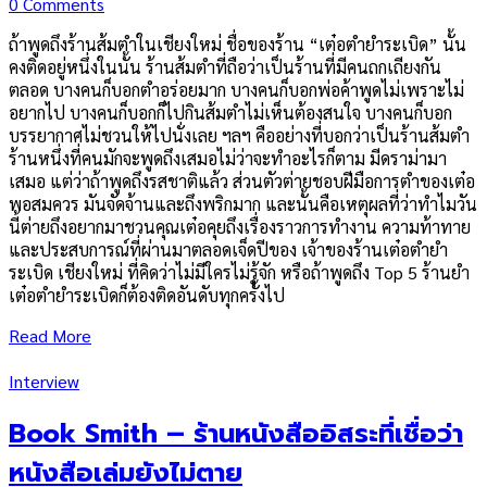
0 Comments
ถ้าพูดถึงร้านส้มตำในเชียงใหม่ ชื่อของร้าน “เต๋อตำยำระเบิด” นั้น
คงติดอยู่หนึ่งในนั้น ร้านส้มตำที่ถือว่าเป็นร้านที่มีคนถกเถียงกัน
ตลอด บางคนก็บอกตำอร่อยมาก บางคนก็บอกพ่อค้าพูดไม่เพราะไม่
อยากไป บางคนก็บอกก็ไปกินส้มตำไม่เห็นต้องสนใจ บางคนก็บอก
บรรยากาศไม่ชวนให้ไปนั่งเลย ฯลฯ คืออย่างที่บอกว่าเป็นร้านส้มตำ
ร้านหนึ่งที่คนมักจะพูดถึงเสมอไม่ว่าจะทำอะไรก็ตาม มีดราม่ามา
เสมอ แต่ว่าถ้าพูดถึงรสชาติแล้ว ส่วนตัวต่ายชอบฝีมือการตำของเต๋อ
พอสมควร มันจัดจ้านและถึงพริกมาก และนั้นคือเหตุผลที่ว่าทำไมวัน
นี้ต่ายถึงอยากมาชวนคุณเต๋อคุยถึงเรื่องราวการทำงาน ความท้าทาย
และประสบการณ์ที่ผ่านมาตลอดเจ็ดปีของ เจ้าของร้านเต๋อตำยำ
ระเบิด เชียงใหม่ ที่คิดว่าไม่มีใครไม่รู้จัก หรือถ้าพูดถึง Top 5 ร้านยำ
เต๋อตำยำระเบิดก็ต้องติดอันดับทุกครั้งไป
Read More
Interview
Book Smith – ร้านหนังสืออิสระที่เชื่อว่า
หนังสือเล่มยังไม่ตาย